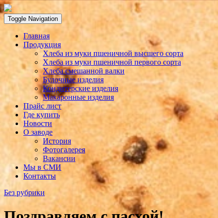
Toggle Navigation
Главная
Продукция
Хлеба из муки пшеничной высшего сорта
Хлеба из муки пшеничной первого сорта
Хлеба смешанной валки
Булочные изделия
Кондитерские изделия
Макаронные изделия
Прайс лист
Где купить
Новости
О заводе
История
Фотогалерея
Вакансии
Мы в СМИ
Контакты
Без рубрики
Поздравляем с пасхой!