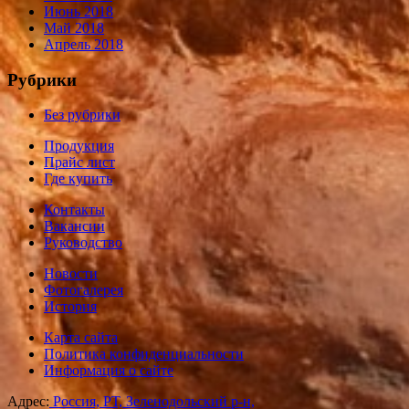
Июнь 2018
Май 2018
Апрель 2018
Рубрики
Без рубрики
Продукция
Прайс лист
Где купить
Контакты
Вакансии
Руководство
Новости
Фотогалерея
История
Карта сайта
Политика конфиденциальности
Информация о сайте
Адрес:
Россия, РТ, Зеленодольский р-н,