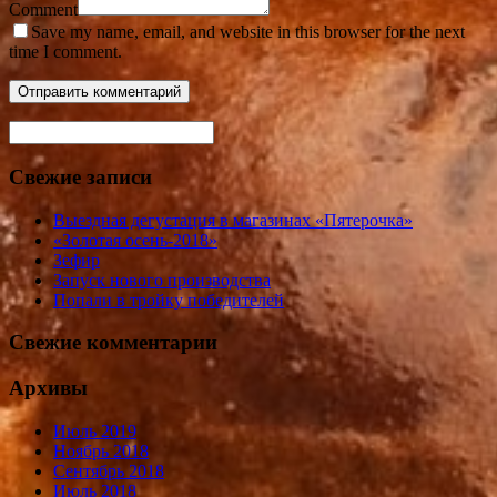
Comment
Save my name, email, and website in this browser for the next
time I comment.
Свежие записи
Выездная дегустация в магазинах «Пятерочка»
«Золотая осень-2018»
Зефир
Запуск нового производства
Попали в тройку победителей
Свежие комментарии
Архивы
Июль 2019
Ноябрь 2018
Сентябрь 2018
Июль 2018