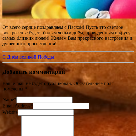
От всего сердце поздравляем с Пасхой! Пусть это светлое
воскресенье будет тёплым ясным днём, проведенным в кругу
самых близких людей! Желаем Вам прекрасного настроения и
душевного просветления!
С Днём великой Победы!
Добавить комментарий
Ваш e-mail не будет опубликован.
Обязательные поля
помечены
*
Name
*
Email Address
*
Website