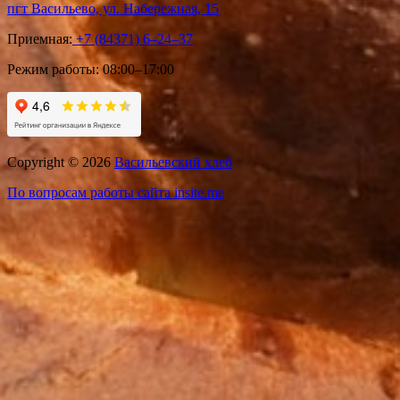
пгт Васильево, ул. Набережная, 15
Приемная:
+7 (84371) 6‒24‒37
Режим работы:
08:00–17:00
Copyright © 2026
Васильевский хлеб
По вопросам работы сайта insite.me