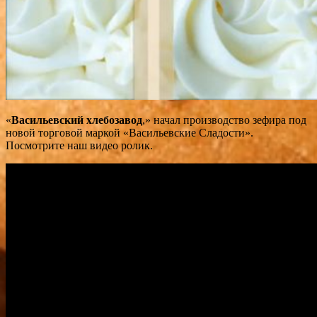
«
Васильевский
хлебозавод
,» начал производство зефира под
новой торговой маркой «Васильевские Сладости».
Посмотрите наш видео ролик.