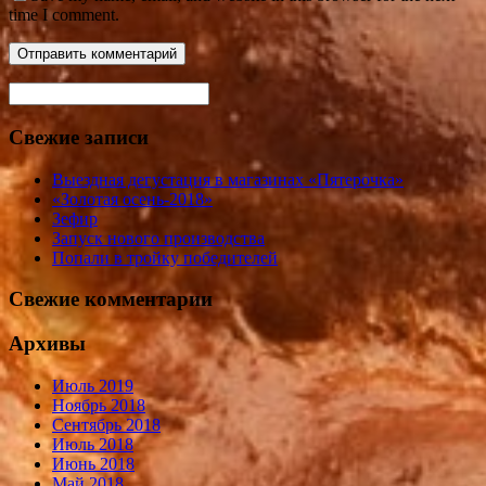
time I comment.
Свежие записи
Выездная дегустация в магазинах «Пятерочка»
«Золотая осень-2018»
Зефир
Запуск нового производства
Попали в тройку победителей
Свежие комментарии
Архивы
Июль 2019
Ноябрь 2018
Сентябрь 2018
Июль 2018
Июнь 2018
Май 2018