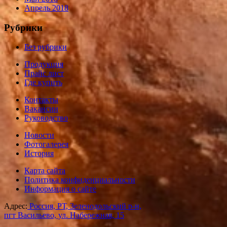
Апрель 2018
Рубрики
Без рубрики
Продукция
Прайс лист
Где купить
Контакты
Вакансии
Руководство
Новости
Фотогалерея
История
Карта сайта
Политика конфиденциальности
Информация о сайте
Адрес:
Россия, РТ, Зеленодольский р-н,
пгт Васильево, ул. Набережная, 15