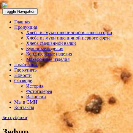
Toggle Navigation
Главная
Продукция
Хлеба из муки пшеничной высшего сорта
Хлеба из муки пшеничной первого сорта
Хлеба смешанной валки
Булочные изделия
Кондитерские изделия
Макаронные изделия
Прайс лист
Где купить
Новости
О заводе
История
Фотогалерея
Вакансии
Мы в СМИ
Контакты
Без рубрики
Зефир