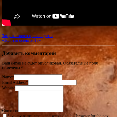
Запуск нового производства
«Золотая осень-2018»
Добавить комментарий
Ваш e-mail не будет опубликован.
Обязательные поля
помечены
*
Name
*
Email Address
*
Website
Comment
Save my name, email, and website in this browser for the next