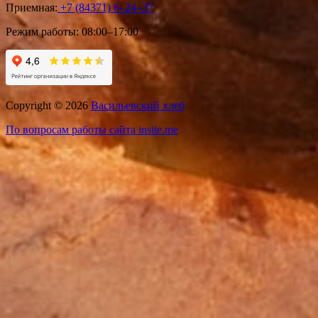
Приемная:
+7 (84371) 6‒24‒37
Режим работы:
08:00–17:00
Copyright © 2026
Васильевский хлеб
По вопросам работы сайта insite.me