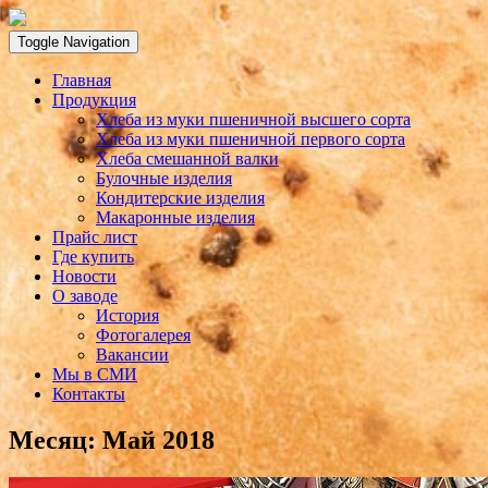
Toggle Navigation
Главная
Продукция
Хлеба из муки пшеничной высшего сорта
Хлеба из муки пшеничной первого сорта
Хлеба смешанной валки
Булочные изделия
Кондитерские изделия
Макаронные изделия
Прайс лист
Где купить
Новости
О заводе
История
Фотогалерея
Вакансии
Мы в СМИ
Контакты
Месяц: Май 2018