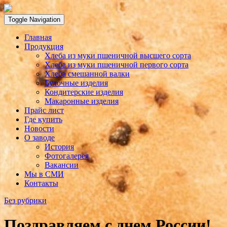
Toggle Navigation
Главная
Продукция
Хлеба из муки пшеничной высшего сорта
Хлеба из муки пшеничной первого сорта
Хлеба смешанной валки
Булочные изделия
Кондитерские изделия
Макаронные изделия
Прайс лист
Где купить
Новости
О заводе
История
Фотогалерея
Вакансии
Мы в СМИ
Контакты
Без рубрики
Поздравляем с днем России!