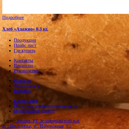
Подробнее
Хлеб «Адажио» 0,3 кг.
Продукция
Прайс лист
Где купить
Контакты
Вакансии
Руководство
Новости
Фотогалерея
История
Карта сайта
Политика конфиденциальности
Информация о сайте
Адрес:
Россия, РТ, Зеленодольский р-н,
пгт Васильево, ул. Набережная, 15