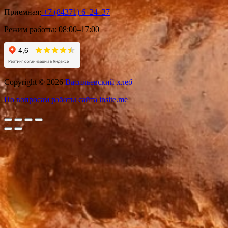
Приемная:
+7 (84371) 6‒24‒37
Режим работы:
08:00–17:00
Copyright © 2026
Васильевский хлеб
По вопросам работы сайта insite.me