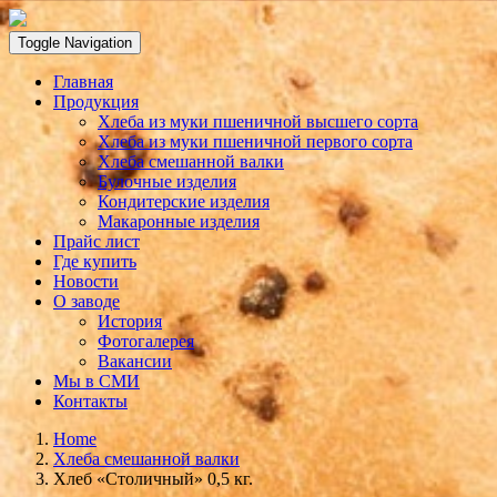
Toggle Navigation
Главная
Продукция
Хлеба из муки пшеничной высшего сорта
Хлеба из муки пшеничной первого сорта
Хлеба смешанной валки
Булочные изделия
Кондитерские изделия
Макаронные изделия
Прайс лист
Где купить
Новости
О заводе
История
Фотогалерея
Вакансии
Мы в СМИ
Контакты
Home
Хлеба смешанной валки
Хлеб «Столичный» 0,5 кг.