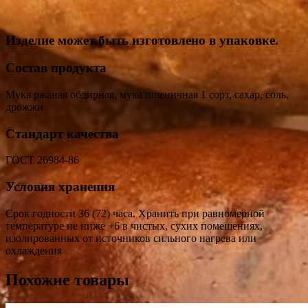
Изделие может быть изготовлено в упаковке.
Состав продукта
Мука ржаная обдирная, мука пшеничная 1 сорт, сахар, соль,
дрожжи
Стандарт качества
ГОСТ 26984-86
Условия хранения
Срок годности 36 (72) часа. Хранить при равномерной
температуре не ниже +6 в чистых, сухих помещениях,
изолированных от источников сильного нагрева или
охлаждения
Похожие товары