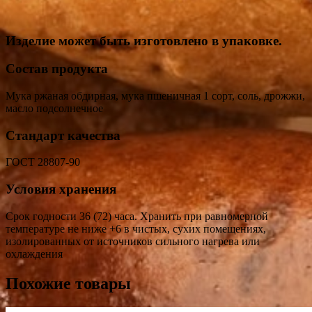
Изделие может быть изготовлено в упаковке.
Состав продукта
Мука ржаная обдирная, мука пшеничная 1 сорт, соль, дрожжи,
масло подсолнечное
Стандарт качества
ГОСТ 28807-90
Условия хранения
Срок годности 36 (72) часа. Хранить при равномерной
температуре не ниже +6 в чистых, сухих помещениях,
изолированных от источников сильного нагрева или
охлаждения
Похожие товары