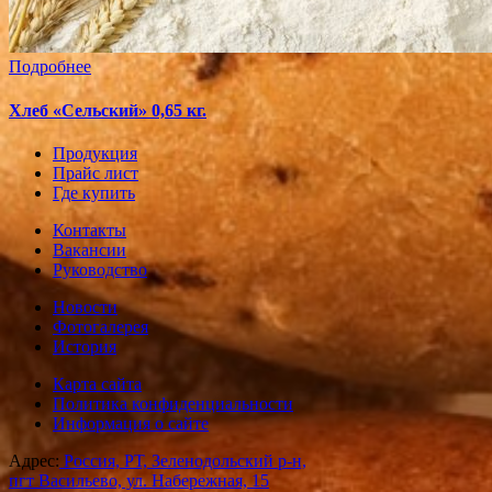
Подробнее
Хлеб «Сельский» 0,65 кг.
Продукция
Прайс лист
Где купить
Контакты
Вакансии
Руководство
Новости
Фотогалерея
История
Карта сайта
Политика конфиденциальности
Информация о сайте
Адрес:
Россия, РТ, Зеленодольский р-н,
пгт Васильево, ул. Набережная, 15