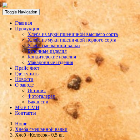
Toggle Navigation
Главная
Продукция
Хлеба из муки пшеничной высшего сорта
Хлеба из муки пшеничной первого сорта
Хлеба смешанной валки
Булочные изделия
Кондитерские изделия
Макаронные изделия
Прайс лист
Где купить
Новости
О заводе
История
Фотогалерея
Вакансии
Мы в СМИ
Контакты
Home
Хлеба смешанной валки
Хлеб «Колосок» 0,5 кг.