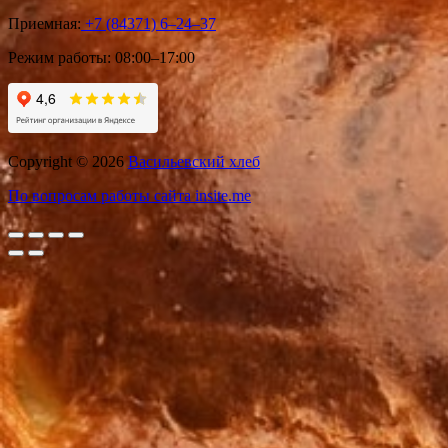
Приемная:
+7 (84371) 6‒24‒37
Режим работы:
08:00–17:00
Copyright © 2026
Васильевский хлеб
По вопросам работы сайта insite.me