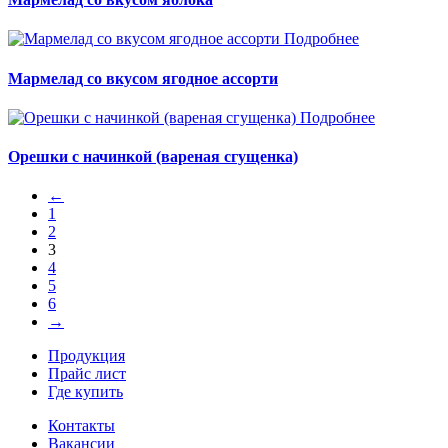
Подробнее
Мармелад со вкусом ягодное ассорти
Подробнее
Орешки с начинкой (вареная сгущенка)
←
1
2
3
4
5
6
→
Продукция
Прайс лист
Где купить
Контакты
Вакансии