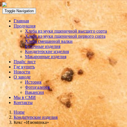
Toggle Navigation
Главная
Продукция
Хлеба из муки пшеничной высшего сорта
Хлеба из муки пшеничной первого сорта
Хлеба смешанной валки
Булочные изделия
Кондитерские изделия
Макаронные изделия
Прайс лист
Где купить
Новости
О заводе
История
Фотогалерея
Вакансии
Мы в СМИ
Контакты
Home
Кондитерские изделия
Кекс «Изюминка»