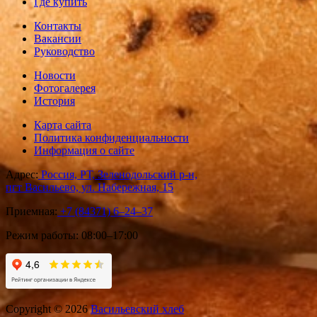
Где купить
Контакты
Вакансии
Руководство
Новости
Фотогалерея
История
Карта сайта
Политика конфиденциальности
Информация о сайте
Адрес:
Россия, РТ, Зеленодольский р-н,
пгт Васильево, ул. Набережная, 15
Приемная:
+7 (84371) 6‒24‒37
Режим работы:
08:00–17:00
Copyright © 2026
Васильевский хлеб