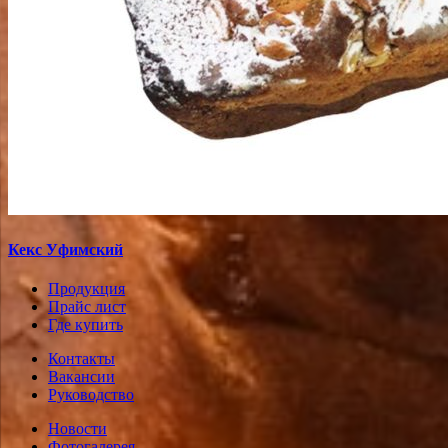
Кекс Уфимский
Продукция
Прайс лист
Где купить
Контакты
Вакансии
Руководство
Новости
Фотогалерея