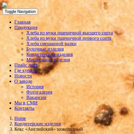
Toggle Navigation
Главная
Продукция
Хлеба из муки пшеничной высшего сорта
Хлеба из муки пшеничной первого сорта
Хлеба смешанной валки
Булочные изделия
Кондитерские изделия
Макаронные изделия
Прайс лист
Где купить
Новости
О заводе
История
Фотогалерея
Вакансии
Мы в СМИ
Контакты
Home
Кондитерские изделия
Кекс «Английский» шоколадный