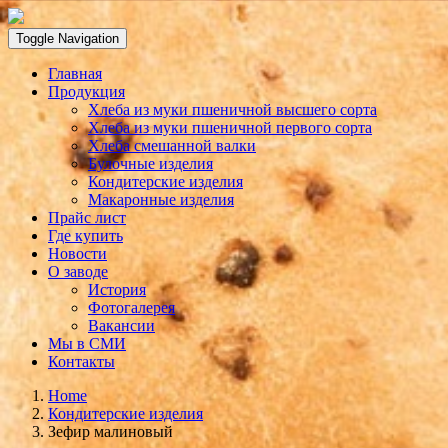
Toggle Navigation
Главная
Продукция
Хлеба из муки пшеничной высшего сорта
Хлеба из муки пшеничной первого сорта
Хлеба смешанной валки
Булочные изделия
Кондитерские изделия
Макаронные изделия
Прайс лист
Где купить
Новости
О заводе
История
Фотогалерея
Вакансии
Мы в СМИ
Контакты
Home
Кондитерские изделия
Зефир малиновый