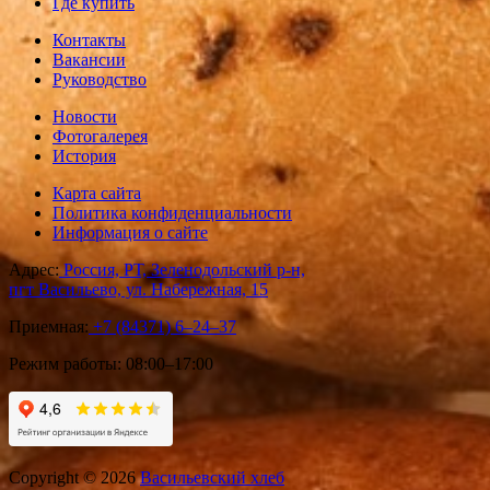
Где купить
Контакты
Вакансии
Руководство
Новости
Фотогалерея
История
Карта сайта
Политика конфиденциальности
Информация о сайте
Адрес:
Россия, РТ, Зеленодольский р-н,
пгт Васильево, ул. Набережная, 15
Приемная:
+7 (84371) 6‒24‒37
Режим работы:
08:00–17:00
Copyright © 2026
Васильевский хлеб