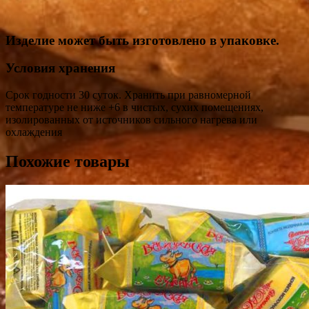
Изделие может быть изготовлено в упаковке.
Условия хранения
Срок годности 30 суток. Хранить при равномерной
температуре не ниже +6 в чистых, сухих помещениях,
изолированных от источников сильного нагрева или
охлаждения
Похожие товары