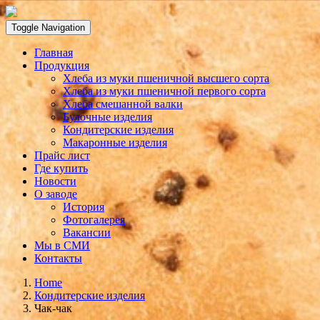
Toggle Navigation
Главная
Продукция
Хлеба из муки пшеничной высшего сорта
Хлеба из муки пшеничной первого сорта
Хлеба смешанной валки
Булочные изделия
Кондитерские изделия
Макаронные изделия
Прайс лист
Где купить
Новости
О заводе
История
Фотогалерея
Вакансии
Мы в СМИ
Контакты
Home
Кондитерские изделия
Чак-чак