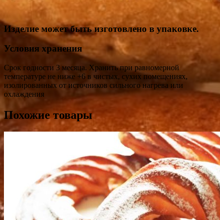
Изделие может быть изготовлено в упаковке.
Условия хранения
Срок годности 3 месяца. Хранить при равномерной
температуре не ниже +6 в чистых, сухих помещениях,
изолированных от источников сильного нагрева или
охлаждения
Похожие товары