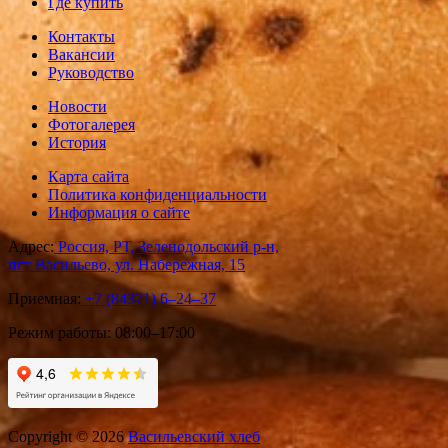
Где купить
Контакты
Вакансии
Руководство
Новости
Фотогалерея
История
Карта сайта
Политика конфиденциальности
Информация о сайте
Адрес:
Россия, РТ, Зеленодольский р-н,
пгт Васильево, ул. Набережная, 15
Приемная:
+7 (84371) 6‒24‒37
Режим работы:
08:00–17:00
Copyright © 2026
Васильевский хлеб