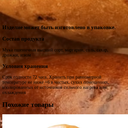
Изделие может быть изготовлено в упаковке.
Состав продукта
Мука пшеничная высший сорт, маргарин, соль, сахар,
дрожжи, изюм
Условия хранения
Срок годности 72 часа. Хранить при равномерной
температуре не ниже +6 в чистых, сухих помещениях,
изолированных от источников сильного нагрева или
охлаждения
Похожие товары