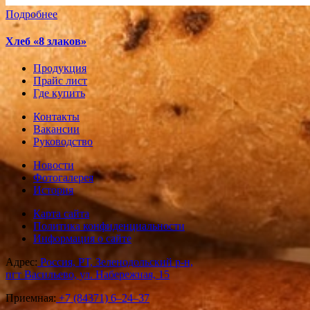
Подробнее
Хлеб «8 злаков»
Продукция
Прайс лист
Где купить
Контакты
Вакансии
Руководство
Новости
Фотогалерея
История
Карта сайта
Политика конфиденциальности
Информация о сайте
Адрес:
Россия, РТ, Зеленодольский р-н,
пгт Васильево, ул. Набережная, 15
Приемная:
+7 (84371) 6‒24‒37