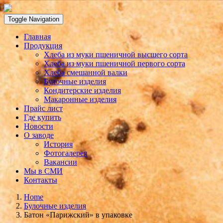
Toggle Navigation
Главная
Продукция
Хлеба из муки пшеничной высшего сорта
Хлеба из муки пшеничной первого сорта
Хлеба смешанной валки
Булочные изделия
Кондитерские изделия
Макаронные изделия
Прайс лист
Где купить
Новости
О заводе
История
Фотогалерея
Вакансии
Мы в СМИ
Контакты
Home
Булочные изделия
Батон «Парижский» в упаковке